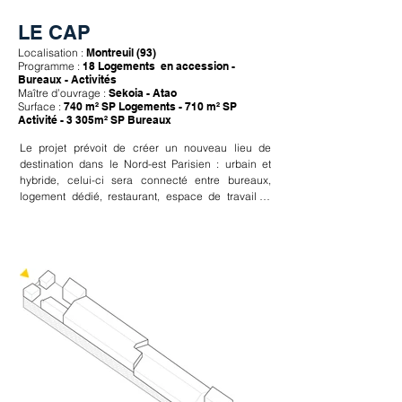
LE CAP
Localisation :
Montreuil (93)
Programme :
18 Logements en accession -
Bureaux - Activités
Maître d’ouvrage :
Sekoia - Atao
Surface :
740 m² SP Logements - 710 m² SP
Activité - 3 305m² SP Bureaux
Le projet prévoit de créer un nouveau lieu de 
destination dans le Nord-est Parisien : urbain et 
hybride, celui-ci sera connecté entre bureaux, 
logement dédié, restaurant, espace de travail et 
locaux d’activités.

La végétation imaginée à l’extérieur sera être 
retrouvée à l’intérieur sous forme de patios et de 
végétalisation des passerelles.

Innover, relever, magnifier, comprendre les logiques 
préexistantes du site, en conforter ses qualités, 
recomposer ses usages, répondre à ses 
problématiques et transmettre ce patrimoine urbain 
et architectural. 
