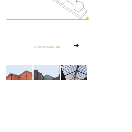
Ce projet reflète les enjeux contemporains de la 
réinvention du tissu post-industriel, et de la fabrique 
de la ville, dans un tissu urbain compact, dense, 
qui doit se réinventer pour être pérenne et 
permettre de nouveaux usages.
SCHÉMA EXISTANT
PHOTOGRAPHIES DE L'EXISTANT
IF Architectes