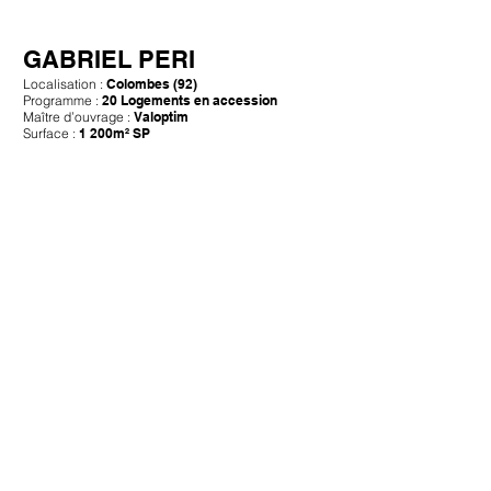
GABRIEL PERI
Localisation :
Colombes (92)
Programme :
20 Logements en accession
Maître d’ouvrage :
Valoptim
Surface :
1 200m² SP
IF Architectes
L’agence IF Architectes défend depuis sa création une
multiplicité et une diversité d’échelles de projets, de la cellule
du logement à l’IGH de bureaux, au campus numérique, du
bâtiment au quartier de ville. De la conc
eption architecturale
et technique, au développement de nouvelles solutions
d’implantation, notamment en milieu urbain, IF Architectes,
s’est spécialisée dans la maîtrise de data centers pour
développer les centres de données de demain.
Projets
Contact
1 Avenue du Parc