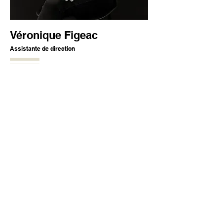
Véronique Figeac
Assistante de direction
IF Architectes
L’agence IF Architectes défend depuis sa création une
multiplicité et une diversité d’échelles de projets, de la cellule
du logement à l’IGH de bureaux, au campus numérique, du
bâtiment au quartier de ville. De la conc
eption architecturale
et technique, au développement de nouvelles solutions
d’implantation, notamment en milieu urbain, IF Architectes,
s’est spécialisée dans la maîtrise de data centers pour
développer les centres de données de demain.
Projets
Contact